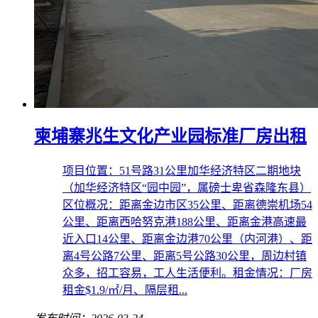
柬埔寨兆生文化产业园标准厂房出租
项目位置：51号路31公里加华经济特区二期地块
（加华经济特区“园中园”，属磅士卑省森隆东县）
区位概况：距离金边市区35公里、距离德崇机场54
公里、距离西哈努克港188公里、距离金港高速最
近入口14公里、距离金边港70公里（内河港）、距
离4号公路7公里、距离5号公路30公里，周边村镇
众多，招工容易，工人生活便利。租金情况：厂房
租金$1.9/㎡/月、隔层租...