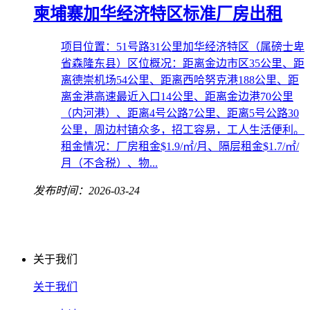
柬埔寨加华经济特区标准厂房出租
项目位置：51号路31公里加华经济特区（属磅士卑
省森隆东县）区位概况：距离金边市区35公里、距
离德崇机场54公里、距离西哈努克港188公里、距
离金港高速最近入口14公里、距离金边港70公里
（内河港）、距离4号公路7公里、距离5号公路30
公里，周边村镇众多，招工容易，工人生活便利。
租金情况：厂房租金$1.9/㎡/月、隔层租金$1.7/㎡/
月（不含税）、物...
发布时间：2026-03-24
关于我们
关于我们