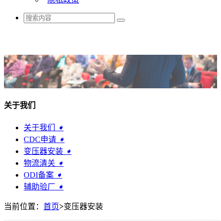
关于我们
关于我们
➧
CDC申请
➧
变压器安装
➧
物流清关
➧
ODI备案
➧
辅助验厂
➧
当前位置：
首页
>
变压器安装