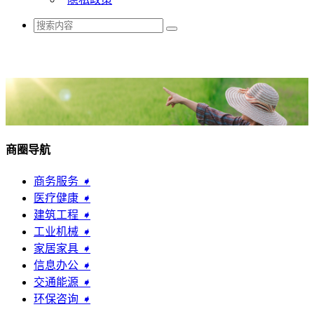
商圈导航
商务服务
➧
医疗健康
➧
建筑工程
➧
工业机械
➧
家居家具
➧
信息办公
➧
交通能源
➧
环保咨询
➧