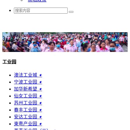
工业园
澳法工业城
➧
宁波工业园
➧
加华新希望
➧
仙女工业园
➧
苏州工业园
➧
春丰工业园
➧
安达工业园
➧
柬粤产业园
➧