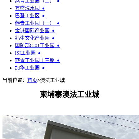
燕青工业园（二）
➧
万盛洗水园
➧
巴登工业区
➧
燕青工业园（一）
➧
金诚国际产业园
➧
兆生文化产业园
➧
国防部C-01工业园
➧
ISI工业园
➧
燕青工业园∣三期
➧
加华工业园
➧
当前位置：
首页
>
澳法工业城
柬埔寨澳法工业城