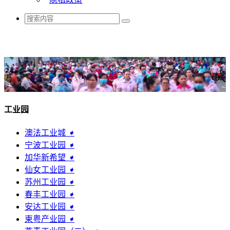
工业园
澳法工业城
➧
宁波工业园
➧
加华新希望
➧
仙女工业园
➧
苏州工业园
➧
春丰工业园
➧
安达工业园
➧
柬粤产业园
➧