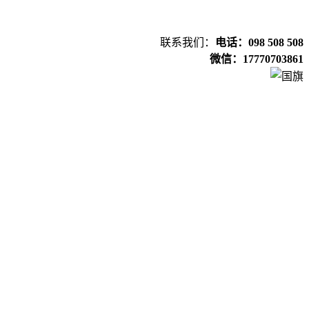
联系我们：
电话：098 508 508
微信：17770703861