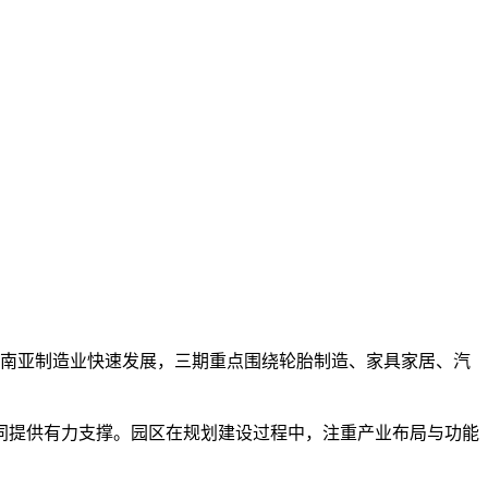
及东南亚制造业快速发展，三期重点围绕轮胎制造、家具家居、汽
同提供有力支撑。园区在规划建设过程中，注重产业布局与功能