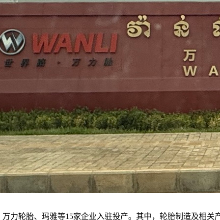
、万力轮胎、玛雅等15家企业入驻投产。其中，轮胎制造及相