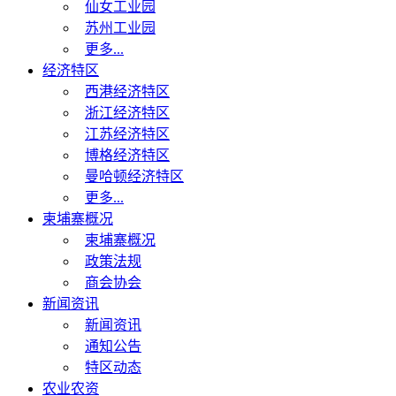
仙女工业园
苏州工业园
更多...
经济特区
西港经济特区
浙江经济特区
江苏经济特区
博格经济特区
曼哈顿经济特区
更多...
柬埔寨概况
柬埔寨概况
政策法规
商会协会
新闻资讯
新闻资讯
通知公告
特区动态
农业农资