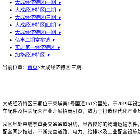
大成经济特区|一期
➧
大成经济特区|二期
➧
大成经济特区|三期
➧
大成经济特区|四期
➧
大成经济特区|一期
➧
亿丰二期富裕镇
➧
实居第一经济特区
➧
加华经济特区
➧
当前位置：
首页
>
大成经济特区|三期
大成经济特区三期位于柬埔寨1号国道151公里处，于2019
车配件及相关配套产业开展招商引资，致力于打造现代化产业
园区地处柬埔寨重要交通通道沿线，具备良好的物流运输条件
配套同步推进，不断完善道路、电力、给排水及工业配套设施