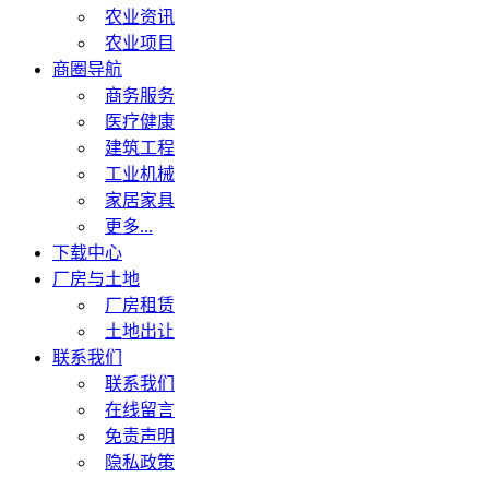
农业资讯
农业项目
商圈导航
商务服务
医疗健康
建筑工程
工业机械
家居家具
更多...
下载中心
厂房与土地
厂房租赁
土地出让
联系我们
联系我们
在线留言
免责声明
隐私政策