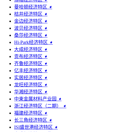
曼哈顿经济特区
➧
桔井经济特区
➧
金边经济特区
➧
波贝经济特区
➧
桑莎经济特区
➧
Hi-Park经济特区
➧
大成经济特区
➧
贡布经济特区
➧
齐鲁经济特区
➧
亿丰经济特区
➧
实居经济特区
➧
龙旺经济特区
➧
华湘经济特区
➧
中柬金属材料产业园
➧
浙江经济特区（二期）
➧
福建经济特区
➧
长三角经济特区
➧
ISI盛世港经济特区
➧