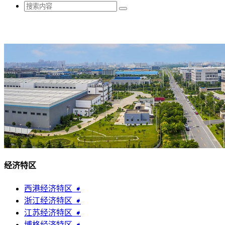
经济特区
西港经济特区
➧
浙江经济特区
➧
江苏经济特区
➧
博格经济特区
➧