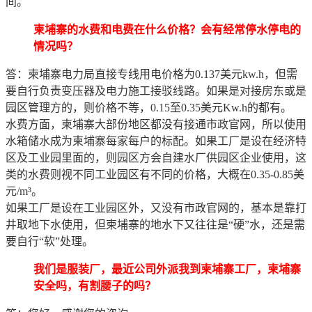
间。
柬埔寨的水费和电费在什么价格？会有经常停水停电的
情况吗？
答：柬埔寨电力局直接专线用电价格为0.137美元kw.h，但需
要自行负责变压器及电力施工接驳线路。如果是对接房东或是
园区管理方的，则价格不等，0.15至0.35美元Kw.h的都有。
水费方面，柬埔寨大部份地区都没有接通市政官网，所以使用
水箱储水成为柬埔寨每家每户的标配。如果工厂是设在经济特
区及工业园里面的，则园区方会自建水厂供园区企业使用，这
类的水费则视不同工业园区有不同的价格，大概在0.35-0.85美
元/m³。
如果工厂是设在工业园区外，又没有市政官网的，基本是靠打
井取地下水使用，但柬埔寨的地水下又往往是“硬”水，还是需
要自行“软”处理。
我们是服装厂，最近公司外派我到柬埔寨工厂，柬埔寨
安全吗，有割腰子的吗？