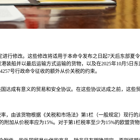
定进行修改。这些修改将适用于本命令发布之日起7天后东部夏令时
货港装船并以最后运输方式运输的货物，以及在2025年10月5日
4257号行政命令征收的额外从价关税的约束。
美国达成有意义的贸易和安全协议。在这些协议达成之前，这些
率，由该货物根据《关税和市场法》第1栏（一般规定）现行的从
的附加从价税率应为15%。对于第1栏税率至少为15%的欧盟