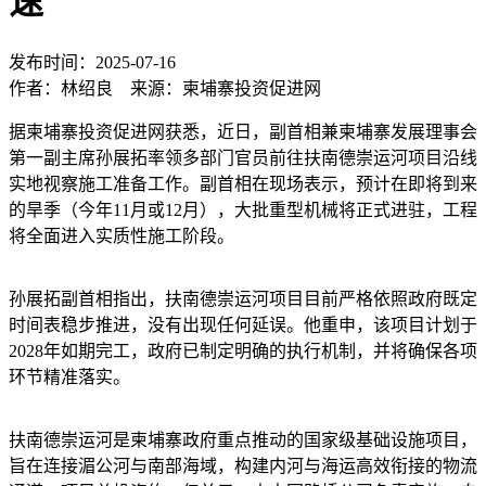
速
发布时间：2025-07-16
作者：林绍良 来源：柬埔寨投资促进网
据柬埔寨投资促进网获悉，近日，副首相兼柬埔寨发展理事会
第一副主席孙展拓率领多部门官员前往扶南德崇运河项目沿线
实地视察施工准备工作。副首相在现场表示，预计在即将到来
的旱季（今年11月或12月），大批重型机械将正式进驻，工程
将全面进入实质性施工阶段。
孙展拓副首相指出，扶南德崇运河项目目前严格依照政府既定
时间表稳步推进，没有出现任何延误。他重申，该项目计划于
2028年如期完工，政府已制定明确的执行机制，并将确保各项
环节精准落实。
扶南德崇运河是柬埔寨政府重点推动的国家级基础设施项目，
旨在连接湄公河与南部海域，构建内河与海运高效衔接的物流