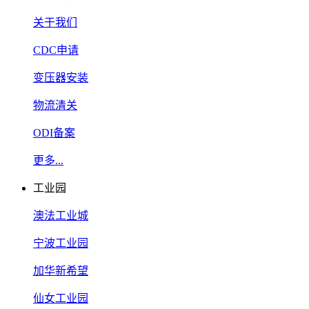
关于我们
CDC申请
变压器安装
物流清关
ODI备案
更多...
工业园
澳法工业城
宁波工业园
加华新希望
仙女工业园